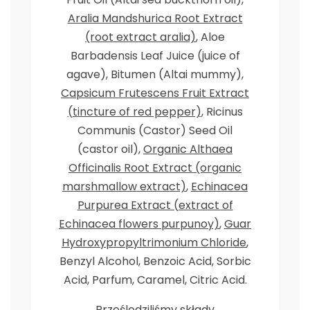
Aralia Mandshurica Root Extract
(root extract aralia)
, Aloe
Barbadensis Leaf Juice (juice of
agave), Bitumen (Altai mummy),
Capsicum Frutescens Fruit Extract
(tincture of red pepper)
, Ricinus
Communis (Castor) Seed Oil
(castor oil),
Organic Althaea
Officinalis Root Extract (organic
marshmallow extract)
,
Echinacea
Purpurea Extract (extract of
Echinacea flowers purpunoy)
,
Guar
Hydroxypropyltrimonium Chloride
,
Benzyl Alcohol, Benzoic Acid, Sorbic
Acid, Parfum, Caramel, Citric Acid.
Prześledziliśmy składy