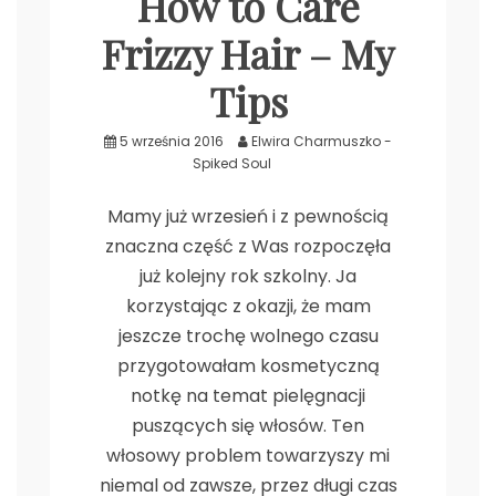
How to Care
.
Frizzy Hair – My
Tips
5 września 2016
Elwira Charmuszko -
Spiked Soul
Mamy już wrzesień i z pewnością
znaczna część z Was rozpoczęła
już kolejny rok szkolny. Ja
korzystając z okazji, że mam
jeszcze trochę wolnego czasu
przygotowałam kosmetyczną
notkę na temat pielęgnacji
puszących się włosów. Ten
włosowy problem towarzyszy mi
niemal od zawsze, przez długi czas