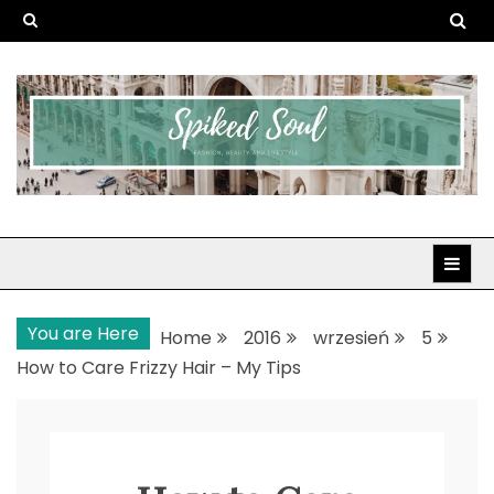
Skip
to
content
Spiked Soul
Fashion, Beauty and Lifestyle
You are Here
Home
2016
wrzesień
5
How to Care Frizzy Hair – My Tips