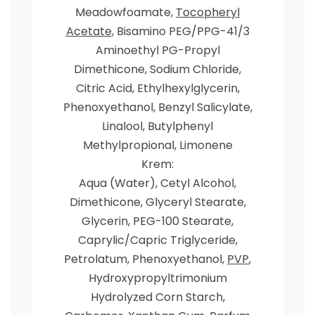
Meadowfoamate,
Tocopheryl
Acetate
, Bisamino PEG/PPG-41/3
Aminoethyl PG-Propyl
Dimethicone, Sodium Chloride,
Citric Acid, Ethylhexylglycerin,
Phenoxyethanol, Benzyl Salicylate,
Linalool, Butylphenyl
Methylpropional, Limonene
Krem:
Aqua (Water), Cetyl Alcohol,
Dimethicone, Glyceryl Stearate,
Glycerin, PEG-100 Stearate,
Caprylic/Capric Triglyceride,
Petrolatum, Phenoxyethanol,
PVP
,
Hydroxypropyltrimonium
Hydrolyzed Corn Starch,