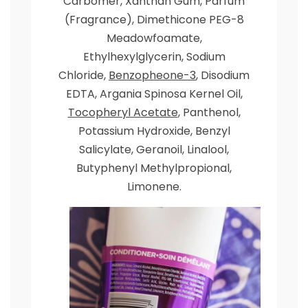
Carbomer, Xanthan Gum, Parfum
(Fragrance), Dimethicone PEG-8
Meadowfoamate,
Ethylhexylglycerin, Sodium
Chloride,
Benzopheone-3
, Disodium
EDTA, Argania Spinosa Kernel Oil,
Tocopheryl Acetate
, Panthenol,
Potassium Hydroxide, Benzyl
Salicylate, Geranoil, Linalool,
Butyphenyl Methylpropional,
Limonene.