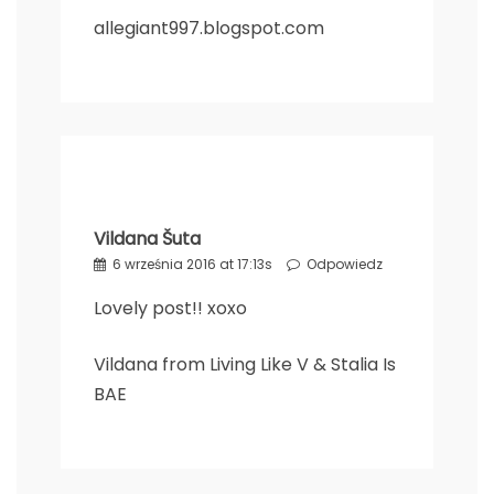
allegiant997.blogspot.com
Vildana Šuta
6 września 2016 at 17:13s
Odpowiedz
Lovely post!! xoxo
Vildana from
Living Like V
&
Stalia Is
BAE