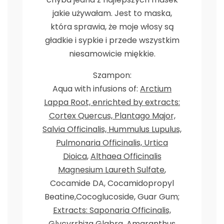
jakie używałam. Jest to maska,
która sprawia, że moje włosy są
gładkie i sypkie i przede wszystkim
niesamowicie miękkie.
Szampon:
Aqua with infusions of:
Arctium
Lappa Root, enrichted by extracts:
Cortex Quercus, Plantago Major,
Salvia Officinalis, Hummulus Lupulus,
Pulmonaria Officinalis, Urtica
Dioica
,
Althaea Officinalis
Magnesium Laureth Sulfate
,
Cocamide DA, Cocamidopropyl
Beatine,Cocoglucoside, Guar Gum;
Extracts: Saponaria Officinalis,
Glycyrrhiza Glabra, Amaranthus