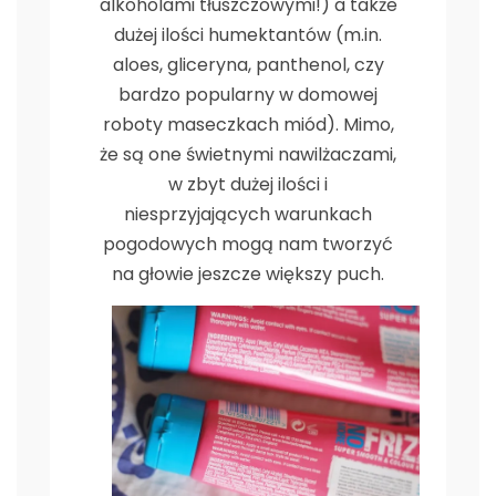
alkoholami tłuszczowymi!) a także
dużej ilości humektantów (m.in.
aloes, gliceryna, panthenol, czy
bardzo popularny w domowej
roboty maseczkach miód). Mimo,
że są one świetnymi nawilżaczami,
w zbyt dużej ilości i
niesprzyjających warunkach
pogodowych mogą nam tworzyć
na głowie jeszcze większy puch.