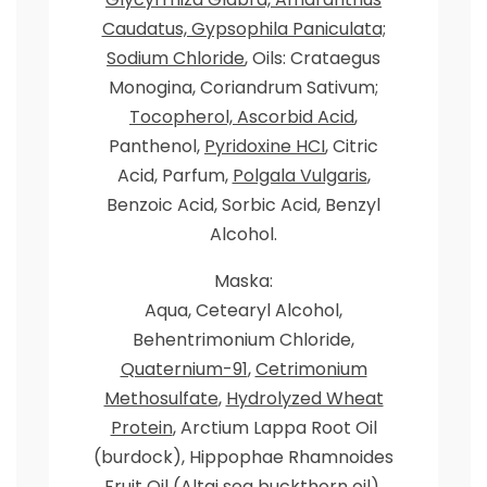
Caudatus, Gypsophila Paniculata;
Sodium Chloride
, Oils: Crataegus
Monogina, Coriandrum Sativum;
Tocopherol, Ascorbid Acid
,
Panthenol,
Pyridoxine HCI
, Citric
Acid, Parfum,
Polgala Vulgaris
,
Benzoic Acid, Sorbic Acid, Benzyl
Alcohol.
Maska:
Aqua, Cetearyl Alcohol,
Behentrimonium Chloride,
Quaternium-91
,
Cetrimonium
Methosulfate
,
Hydrolyzed Wheat
Protein
, Arctium Lappa Root Oil
(burdock), Hippophae Rhamnoides
Fruit Oil (Altai sea buckthorn oil),