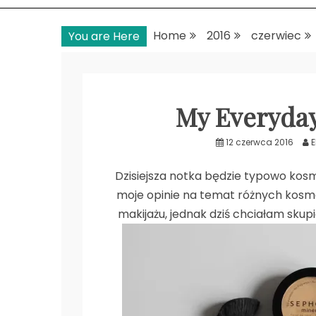
Home
2016
czerwiec
You are Here
My Everyda
12 czerwca 2016
E
Dzisiejsza notka będzie typowo ko
moje opinie na temat różnych kosme
makijażu, jednak dziś chciałam sku