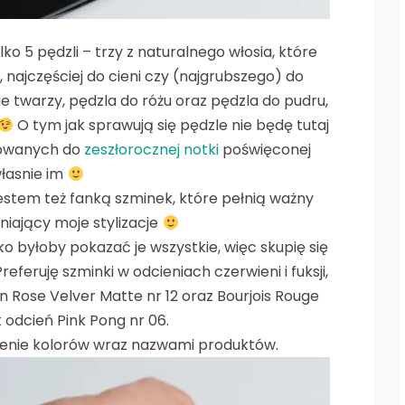
o 5 pędzli – trzy z naturalnego włosia, które
 najczęściej do cieni czy (najgrubszego) do
e twarzy, pędzla do różu oraz pędzla do pudru,
O tym jak sprawują się pędzle nie będę tutaj
esowanych do
zeszłorocznej notki
poświęconej
łasnie im
jestem też fanką szminek, które pełnią ważny
iający moje stylizacje
o byłoby pokazać je wszystkie, więc skupię się
eferuję szminki w odcieniach czerwieni i fuksji,
 Rose Velver Matte nr 12 oraz Bourjois Rouge
t odcień Pink Pong nr 06.
ienie kolorów wraz nazwami produktów.