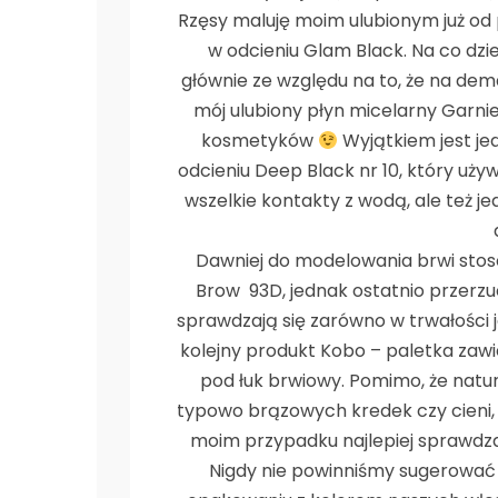
Rzęsy maluję moim ulubionym już od 
w odcieniu Glam Black. Na co dzi
głównie ze względu na to, że na de
mój ulubiony płyn micelarny Garnie
kosmetyków
Wyjątkiem jest j
odcieniu Deep Black nr 10, który uż
wszelkie kontakty z wodą, ale też 
Dawniej do modelowania brwi sto
Brow 93D, jednak ostatnio przerzuci
sprawdzają się zarówno w trwałości j
kolejny produkt Kobo – paletka zawie
pod łuk brwiowy. Pomimo, że natur
typowo brązowych kredek czy cieni,
moim przypadku najlepiej sprawdza
Nigdy nie powinniśmy sugerować