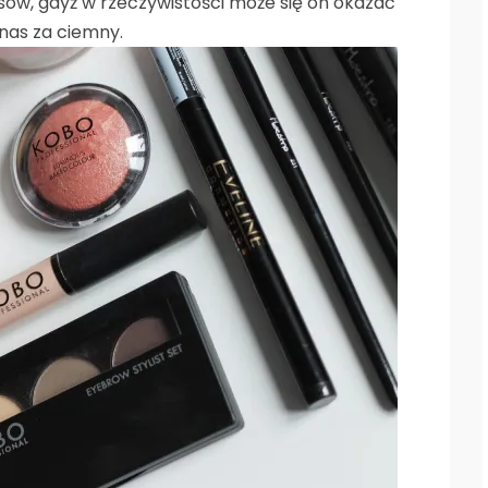
ów, gdyż w rzeczywistości może się on okazać
 nas za ciemny.