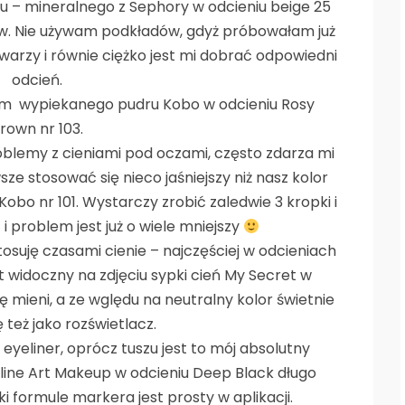
u – mineralnego z Sephory w odcieniu beige 25
ow. Nie używam podkładów, gdyż próbowałam już
 twarzy i równie ciężko jest mi dobrać odpowiedni
odcień.
am wypiekanego pudru Kobo w odcieniu Rosy
rown nr 103.
oblemy z cieniami pod oczami, często zdarza mi
ze stosować się nieco jaśniejszy niż nasz kolor
obo nr 101. Wystarczy zrobić zaledwie 3 kropki i
i problem jest już o wiele mniejszy
tosuję czasami cienie – najczęściej w odcieniach
t widoczny na zdjęciu sypki cień My Secret w
 się mieni, a ze wględu na neutralny kolor świetnie
 też jako rozświetlacz.
ż eyeliner, oprócz tuszu jest to mój absolutny
line Art Makeup w odcieniu Deep Black długo
ki formule markera jest prosty w aplikacji.