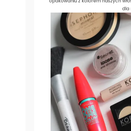
opakowaniu z kolorem naszych włos
dla