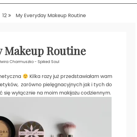
12
My Everyday Makeup Routine
y Makeup Routine
.
lwira Charmuszko - Spiked Soul
smetyczna
Kilka razy już przedstawiałam wam
tyków, zarówno pielęgnacyjnych jak i tych do
pić się wyłącznie na moim makijażu codziennym.