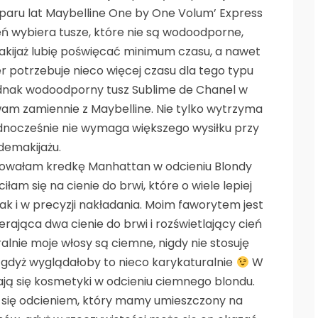
paru lat Maybelline One by One Volum’ Express
eń wybiera tusze, które nie są wodoodporne,
makijaż lubię poświęcać minimum czasu, a nawet
r potrzebuje nieco więcej czasu dla tego typu
ednak wodoodporny tusz Sublime de Chanel w
ywam zamiennie z Maybelline. Nie tylko wytrzyma
jednocześnie nie wymaga większego wysiłku przy
demakijażu.
sowałam kredkę Manhattan w odcieniu Blondy
łam się na cienie do brwi, które o wiele lepiej
ak i w precyzji nakładania. Moim faworytem jest
rająca dwa cienie do brwi i rozświetlający cień
alnie moje włosy są ciemne, nigdy nie stosuję
 gdyż wyglądałoby to nieco karykaturalnie
W
ją się kosmetyki w odcieniu ciemnego blondu.
 się odcieniem, który mamy umieszczony na