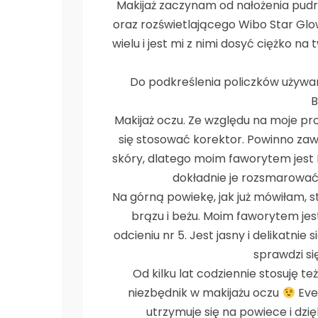
Makijaż zaczynam od nałożenia pudr
oraz rozświetlającego Wibo Star Gl
wielu i jest mi z nimi dosyć ciężko na
Do podkreślenia policzków używ
B
Makijaż oczu. Ze względu na moje pr
się stosować korektor. Powinno zaws
skóry, dlatego moim faworytem jest K
dokładnie je rozsmarować 
Na górną powiekę, jak już mówiłam, s
brązu i beżu. Moim faworytem jes
odcieniu nr 5. Jest jasny i delikatnie
sprawdzi się
Od kilku lat codziennie stosuję te
niezbędnik w makijażu oczu
Eve
utrzymuje się na powiece i dzię