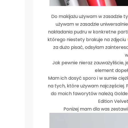
Do makijażu używam w zasadzie tylk
używam w zasadzie uniwersalnie,
nakładania pudru w konkretne parti
którego niestety brakuje na zdjęciu
za dużo pisać, odsyłam zainter
w
Jak pewnie nieraz zauważyliście, 
element dopełn
Mam ich dosyć sporo i w sumie ciężk
na tych, które używam najczęściej. Pr
do moich faworytów należą Golden
Edition Velve
Poniżej mam dla was zestaw