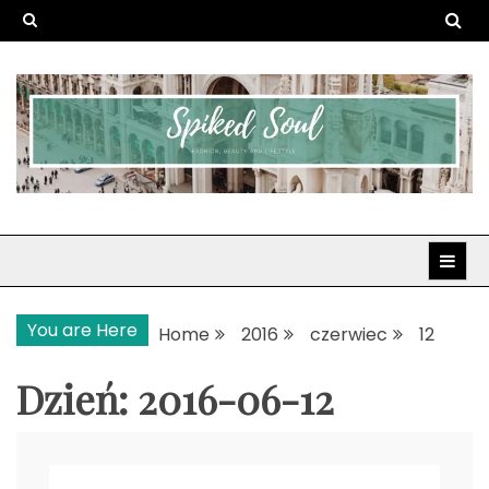
Skip
to
content
Spiked Soul
Fashion, Beauty and Lifestyle
You are Here
Home
2016
czerwiec
12
Dzień:
2016-06-12