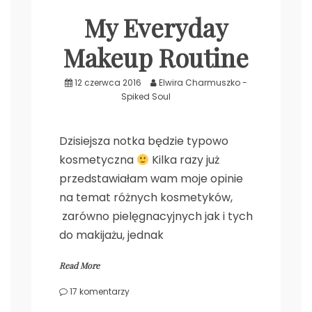
My Everyday
.
Makeup Routine
12 czerwca 2016
Elwira Charmuszko -
Spiked Soul
Dzisiejsza notka będzie typowo
kosmetyczna
Kilka razy już
przedstawiałam wam moje opinie
na temat różnych kosmetyków,
zarówno pielęgnacyjnych jak i tych
do makijażu, jednak
Read More
do
17 komentarzy
My