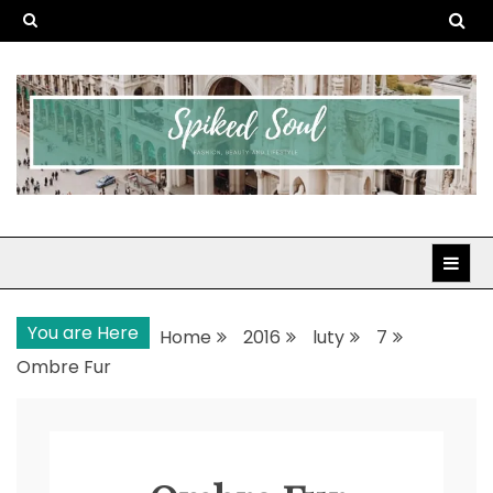
Skip
to
content
Spiked Soul
Fashion, Beauty and Lifestyle
You are Here
Home
2016
luty
7
Ombre Fur