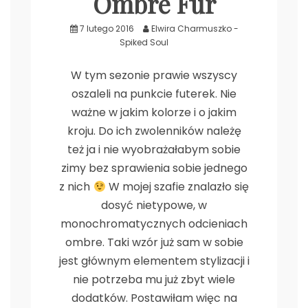
Ombre Fur
.
7 lutego 2016
Elwira Charmuszko -
Spiked Soul
W tym sezonie prawie wszyscy
oszaleli na punkcie futerek. Nie
ważne w jakim kolorze i o jakim
kroju. Do ich zwolenników należę
też ja i nie wyobrażałabym sobie
zimy bez sprawienia sobie jednego
z nich
W mojej szafie znalazło się
dosyć nietypowe, w
monochromatycznych odcieniach
ombre. Taki wzór już sam w sobie
jest głównym elementem stylizacji i
nie potrzeba mu już zbyt wiele
dodatków. Postawiłam więc na