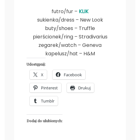
futro/fur –
KLIK
sukienka/dress – New Look
buty/shoes – Truffle
pierścionek/ring – Stradivarius
zegarek/watch – Geneva
kapelusz/hat – H&M
Udostępnij:
X
Facebook
Pinterest
Drukuj
Tumblr
Dodaj do ulubionych: