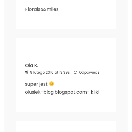
Florals&Smiles
Ola K.
9 lutego 2016 at 13:39s
Odpowiedz
super jest
olusiek-blog.blogspot.com- klik!