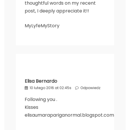
thoughtful words on my recent
post, I deeply appreciate it!!
MyLyfeMyStory
Elisa Bernardo
10 lutego 2016 at 02:45s
Odpowiedz
Following you .
Kisses
elisaumarapariganormal.blogspot.com