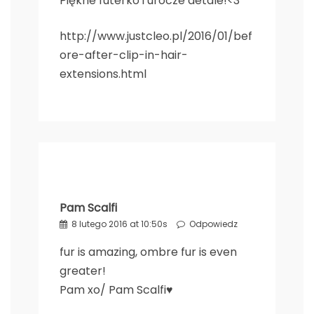
Piękne futerko i urocze detale!<3
http://www.justcleo.pl/2016/01/bef
ore-after-clip-in-hair-
extensions.html
Pam Scalfi
8 lutego 2016 at 10:50s
Odpowiedz
fur is amazing, ombre fur is even
greater!
Pam xo/
Pam Scalfi♥