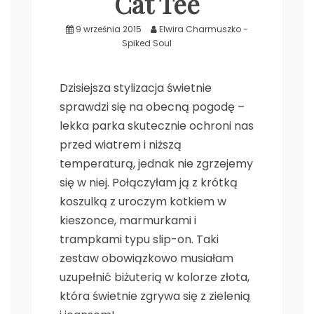
Cat Tee
.
9 września 2015
Elwira Charmuszko -
Spiked Soul
Dzisiejsza stylizacja świetnie
sprawdzi się na obecną pogodę –
lekka parka skutecznie ochroni nas
przed wiatrem i niższą
temperaturą, jednak nie zgrzejemy
się w niej. Połączyłam ją z krótką
koszulką z uroczym kotkiem w
kieszonce, marmurkami i
trampkami typu slip-on. Taki
zestaw obowiązkowo musiałam
uzupełnić biżuterią w kolorze złota,
która świetnie zgrywa się z zielenią