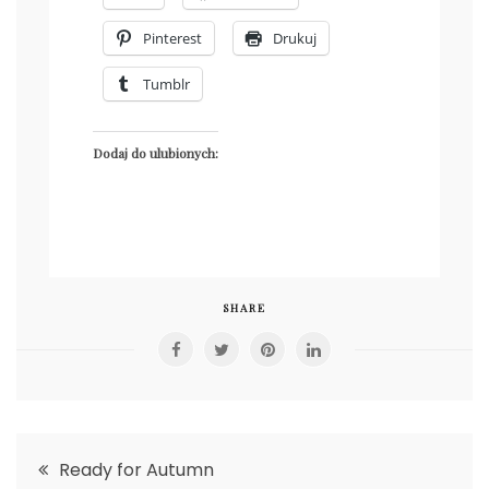
Pinterest
Drukuj
Tumblr
Dodaj do ulubionych:
SHARE
Nawigacja
Ready for Autumn