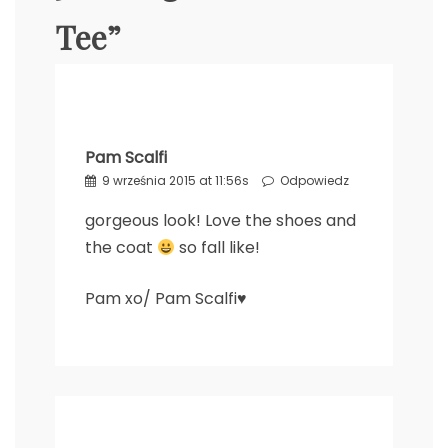
Tee
”
Pam Scalfi
9 września 2015 at 11:56s
Odpowiedz
gorgeous look! Love the shoes and
the coat
so fall like!
Pam xo/
Pam Scalfi♥