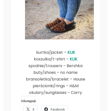
kurtka/jacket –
KLIK
koszulka/t-shirt –
KLIK
spodnie/trousers – Bershka
buty/shoes – no name
bransoletka/bracelet – House
pierścionki/rings – H&M
okulary/sunglasses – Carry
Udostępnij:
X
Facebook