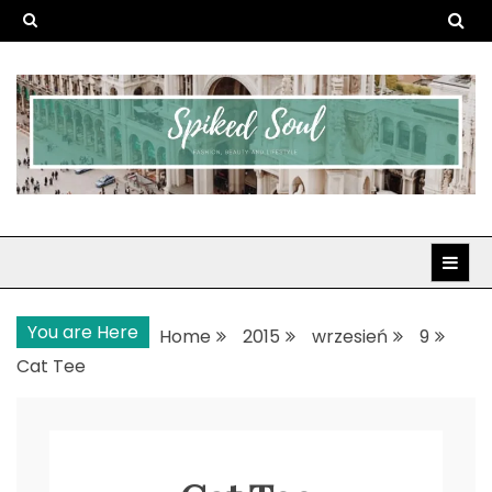
Skip
to
content
Spiked Soul
Fashion, Beauty and Lifestyle
You are Here
Home
2015
wrzesień
9
Cat Tee