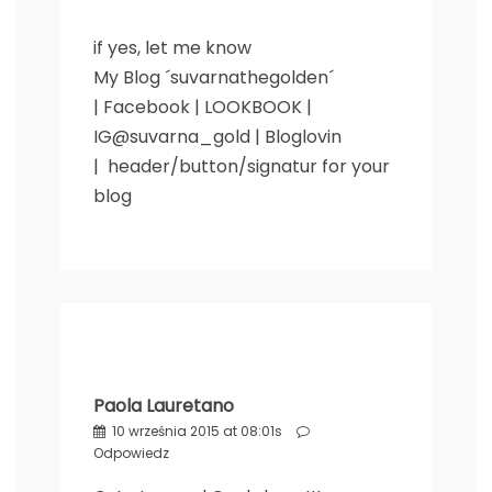
if yes, let me know
My Blog ´suvarnathegolden´
|
Facebook
|
LOOKBOOK
|
IG@suvarna_gold
|
Bloglovin
|
header/button/signatur for your
blog
Paola Lauretano
10 września 2015 at 08:01s
Odpowiedz