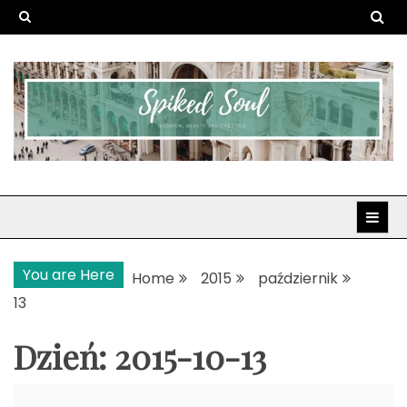
Skip
to
content
Spiked Soul
Fashion, Beauty and Lifestyle
You are Here
Home
2015
październik
13
Dzień:
2015-10-13