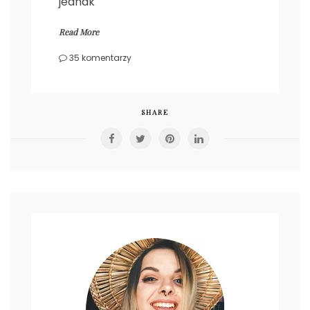
jednak
Read More
do
35 komentarzy
The
Time
Garden
–
SHARE
Colouring
Book
Review